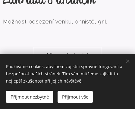
Možnost posezení venku, ohniště, gril.
Více o ubytování
Používáme cookies, abychom zajistili správné fungování a
bezpečnost našich stránek. Tím vám můžeme zajistit tu
nejlepší zkušenost při jejich návštěvě.
Prozkoumejte
okolí
Přijmout nezbytné
Přijmout vše