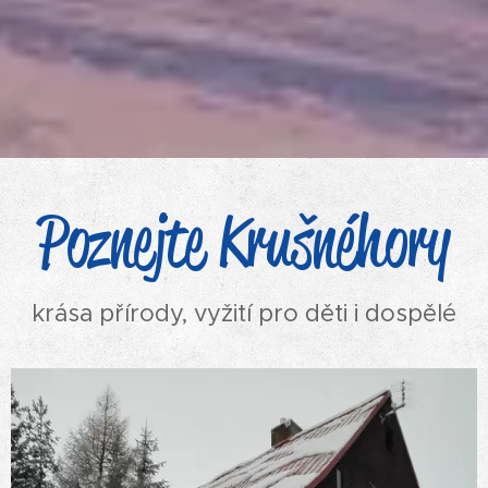
Poznejte Krušné
hory
krása přírody, vyžití pro děti i dospělé